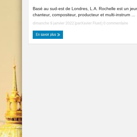
Basé au sud-est de Londres, L.A. Rochelle est un jeu
chanteur, compositeur, producteur et multi-instrum ...
dimanche 9 janvier 2022
|par
Xavier Fluet
|
0 commentaire
En savoir plus