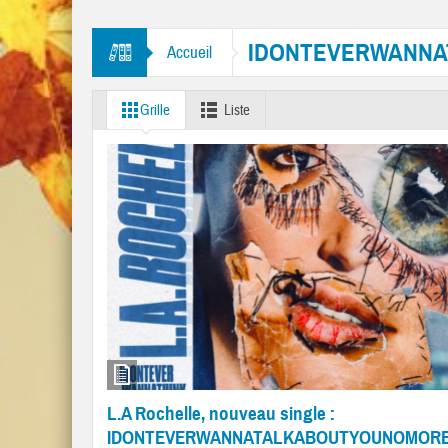
tres “Mr. Tambourine Man” et “Like A Rolling Stone”
IDONTEVERWANN
Accueil
Grille
Liste
L.A Rochelle, nouveau single :
IDONTEVERWANNATALKABOUTYOUNOMOR