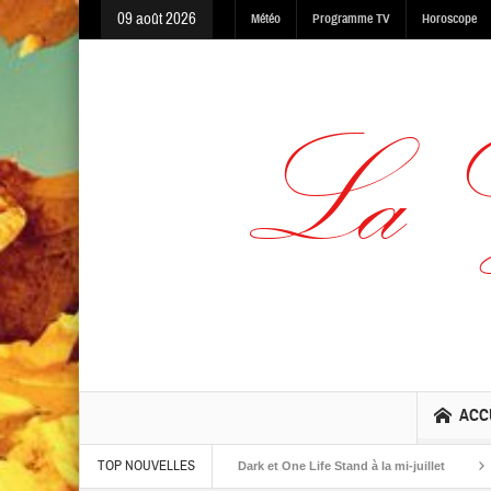
09 août 2026
Météo
Programme TV
Horoscope
ACC
TOP NOUVELLES
albums The Warning, Made In The Dark et One Life Stand à la mi-juillet
Jaime 