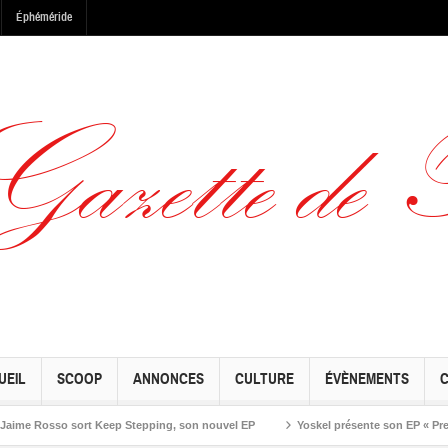
Éphéméride
UEIL
SCOOP
ANNONCES
CULTURE
ÉVÈNEMENTS
Rosso sort Keep Stepping, son nouvel EP
Yoskel présente son EP « Preseason 