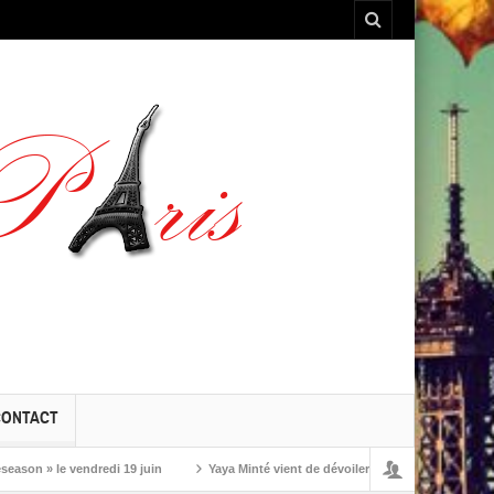
CONTACT
» le vendredi 19 juin
Yaya Minté vient de dévoiler ‘So’, son premier album