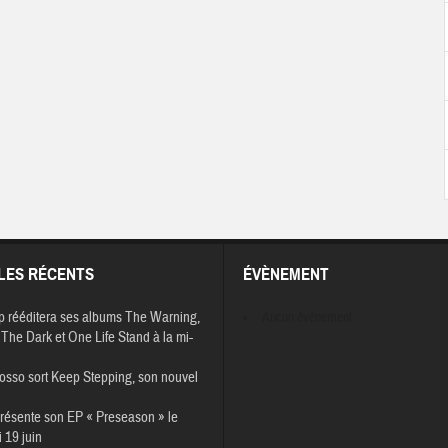
LES RÉCENTS
ÉVÈNEMENT
p rééditera ses albums The Warning,
Aucun évènement
The Dark et One Life Stand à la mi-
osso sort Keep Stepping, son nouvel
résente son EP « Preseason » le
 19 juin