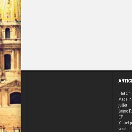
ARTIC
Hot Chi
Made In 
juillet
Jaime R
EP
Yoskel p
vendredi