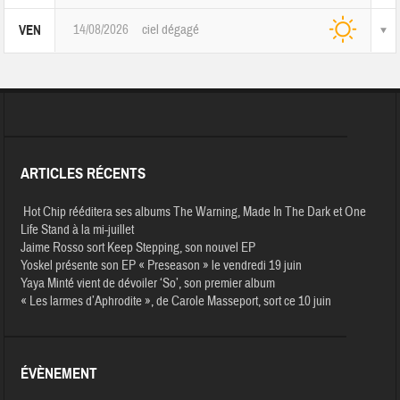
14/08/2026
ciel dégagé
VEN
ARTICLES RÉCENTS
Hot Chip rééditera ses albums The Warning, Made In The Dark et One
Life Stand à la mi-juillet
Jaime Rosso sort Keep Stepping, son nouvel EP
Yoskel présente son EP « Preseason » le vendredi 19 juin
Yaya Minté vient de dévoiler ‘So’, son premier album
« Les larmes d’Aphrodite », de Carole Masseport, sort ce 10 juin
ÉVÈNEMENT