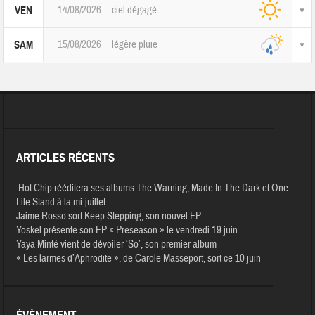
14/08/2026
ciel dégagé
VEN
15/08/2026
légère pluie
SAM
ARTICLES RÉCENTS
Hot Chip rééditera ses albums The Warning, Made In The Dark et One
Life Stand à la mi-juillet
Jaime Rosso sort Keep Stepping, son nouvel EP
Yoskel présente son EP « Preseason » le vendredi 19 juin
Yaya Minté vient de dévoiler ‘So’, son premier album
« Les larmes d’Aphrodite », de Carole Masseport, sort ce 10 juin