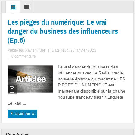
Les pièges du numérique: Le vrai
danger du business des influenceurs
(Ep.5)
Publié par
Xavier Fluet
|
Date :jeudi 26 janvier 2023
|
0 commentaire
Le vrai danger du business des
influenceurs avec Le Radis Irradié,
nouvelle épisode du magazine LES
PIEGES DU NUMERIQUE est
maintenant disponible sur la chaine
YouTube france.tv slash / Enquête
Le Rad ...
En savoir plus
Catégories