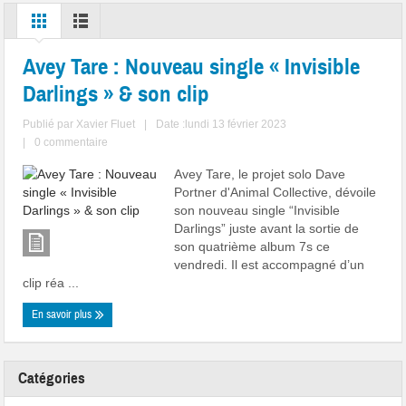
Avey Tare : Nouveau single « Invisible
Darlings » & son clip
Publié par
Xavier Fluet
|
Date :lundi 13 février 2023
|
0 commentaire
Avey Tare, le projet solo Dave
Portner d'Animal Collective, dévoile
son nouveau single “Invisible
Darlings” juste avant la sortie de
son quatrième album 7s ce
vendredi. Il est accompagné d’un
clip réa ...
En savoir plus
Catégories