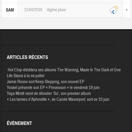
15/08/2026
légère pluie
SAM
ARTICLES RÉCENTS
Hot Chip rééditera ses albums The Warning, Made In The Dark et One
Life Stand à la mi-juillet
Jaime Rosso sort Keep Stepping, son nouvel EP
Yoskel présente son EP « Preseason » le vendredi 19 juin
Yaya Minté vient de dévoiler ‘So’, son premier album
« Les larmes d’Aphrodite », de Carole Masseport, sort ce 10 juin
ÉVÈNEMENT