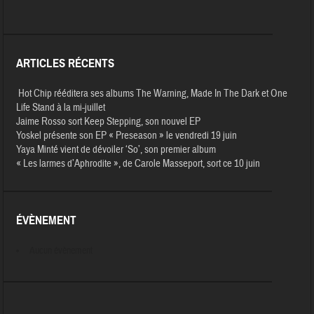
ARTICLES RÉCENTS
Hot Chip rééditera ses albums The Warning, Made In The Dark et One
Life Stand à la mi-juillet
Jaime Rosso sort Keep Stepping, son nouvel EP
Yoskel présente son EP « Preseason » le vendredi 19 juin
Yaya Minté vient de dévoiler ‘So’, son premier album
« Les larmes d’Aphrodite », de Carole Masseport, sort ce 10 juin
ÉVÈNEMENT
Aucun évènement