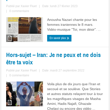
Publié par
Xavier Fluet
|
Date :lundi 27 février 2023
|
0 commentaire
Anousha Nazari chante pour les
femmes iraniennes le 8 mars.
Vidéo-musique "Toi, mon désir". ...
En savoir plus
Hors-sujet – Iran: Je ne peux et ne dois
être ta voix
Publié par
Xavier Fluet
|
Date :mardi 27 septembre 2022
|
0 commentaire
Voila plus de dix jours que l’Iran et
secoué et se soulève. Que Stories
et autres statuts relayent tour à tour
les magnifiques visages de Masha
Amini, Hadis Najafi, Ghazale
Chelavi ou encore des vidéo ...