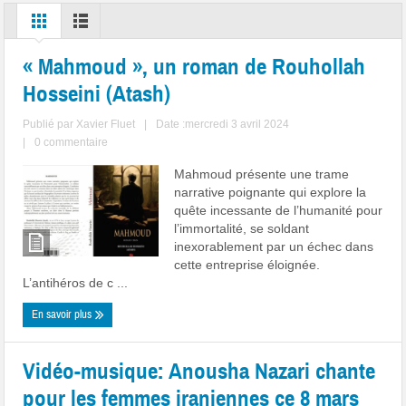
« Mahmoud », un roman de Rouhollah
Hosseini (Atash)
Publié par
Xavier Fluet
|
Date :mercredi 3 avril 2024
|
0 commentaire
Mahmoud présente une trame
narrative poignante qui explore la
quête incessante de l’humanité pour
l’immortalité, se soldant
inexorablement par un échec dans
cette entreprise éloignée.
L’antihéros de c ...
En savoir plus
Vidéo-musique: Anousha Nazari chante
pour les femmes iraniennes ce 8 mars