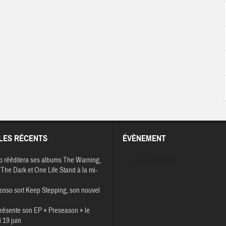
LES RÉCENTS
ÉVÈNEMENT
p rééditera ses albums The Warning,
Aucun évènement
The Dark et One Life Stand à la mi-
osso sort Keep Stepping, son nouvel
résente son EP « Preseason » le
 19 juin