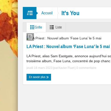
itres “Mr. Tambourine Man” et “Like A Rolling Stone”
It's You
Accueil
Grille
Liste
LA Priest : Nouvel album ‘Fase Luna’ le 5 mai
LA Priest, alias Sam Eastgate, annonce aujourd'hui s
troisième album, Fase Luna, concentré de pop chanc .
jeudi 16 mars 2023
|par
Xavier Fluet
|
0 commentaire
En savoir plus