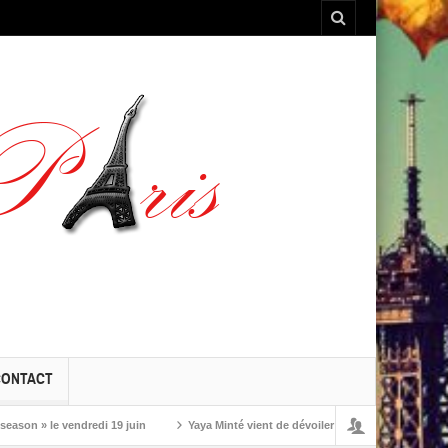
CONTACT
» le vendredi 19 juin
Yaya Minté vient de dévoiler ‘So’, son premier album