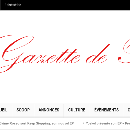
Éphéméride
UEIL
SCOOP
ANNONCES
CULTURE
ÉVÈNEMENTS
Rosso sort Keep Stepping, son nouvel EP
Yoskel présente son EP « Preseason 