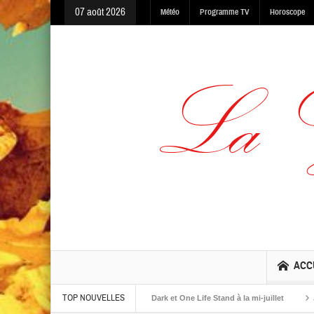
07 août 2026
Météo
Programme TV
Horoscope
ACC
TOP NOUVELLES
albums The Warning, Made In The Dark et One Life Stand à la mi-juillet
Jaime 