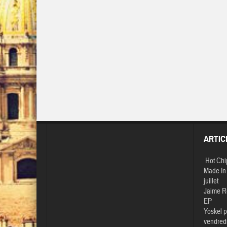
ARTIC
Hot Chi
Made In 
juillet
Jaime R
EP
Yoskel p
vendredi