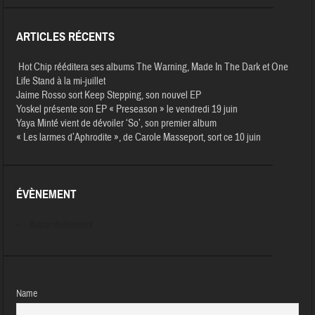
ARTICLES RÉCENTS
Hot Chip rééditera ses albums The Warning, Made In The Dark et One
Life Stand à la mi-juillet
Jaime Rosso sort Keep Stepping, son nouvel EP
Yoskel présente son EP « Preseason » le vendredi 19 juin
Yaya Minté vient de dévoiler ‘So’, son premier album
« Les larmes d’Aphrodite », de Carole Masseport, sort ce 10 juin
ÉVÈNEMENT
Aucun évènement
Name