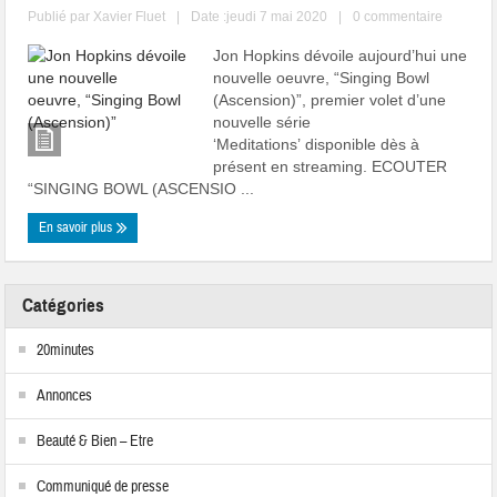
Publié par
Xavier Fluet
|
Date :jeudi 7 mai 2020
|
0 commentaire
Jon Hopkins dévoile aujourd’hui une
nouvelle oeuvre, “Singing Bowl
(Ascension)”, premier volet d’une
nouvelle série
‘Meditations’ disponible dès à
présent en streaming. ECOUTER
“SINGING BOWL (ASCENSIO ...
En savoir plus
Catégories
20minutes
Annonces
Beauté & Bien – Etre
Communiqué de presse