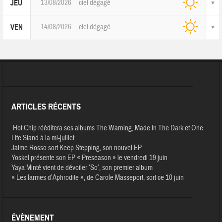
13/08/2026
ciel dégagé
JEU
14/08/2026
ciel dégagé
VEN
ARTICLES RÉCENTS
Hot Chip rééditera ses albums The Warning, Made In The Dark et One
Life Stand à la mi-juillet
Jaime Rosso sort Keep Stepping, son nouvel EP
Yoskel présente son EP « Preseason » le vendredi 19 juin
Yaya Minté vient de dévoiler ‘So’, son premier album
« Les larmes d’Aphrodite », de Carole Masseport, sort ce 10 juin
ÉVÈNEMENT