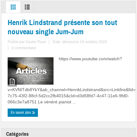
Henrik Lindstrand présente son tout
nouveau single Jum-Jum
Publié par
Xavier Fluet
|
Date :dimanche 18 octobre 2020
|
0 commentaire
https://www.youtube.com/watch?
v=KVNITdb8YkY&ab_channel=HenrikLindstrand&src=Linkfire&lId=
7c75-43f2-88cf-5d2cc2fb4015&cId=d3d58fd7-4c47-11e6-9fd0-
066c3e7a8751 Le vénéré pianist ...
En savoir plus
Catégories