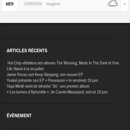
12/08/2026
nuageux
MER
ARTICLES RÉCENTS
Hot Chip rééditera ses albums The Warning, Made In The Dark et One
Life Stand à la mi-juillet
Jaime Rosso sort Keep Stepping, son nouvel EP
Yoskel présente son EP « Preseason » le vendredi 19 juin
Yaya Minté vient de dévoiler ‘So’, son premier album
« Les larmes d’Aphrodite », de Carole Masseport, sort ce 10 juin
ÉVÈNEMENT
Aucun évènement