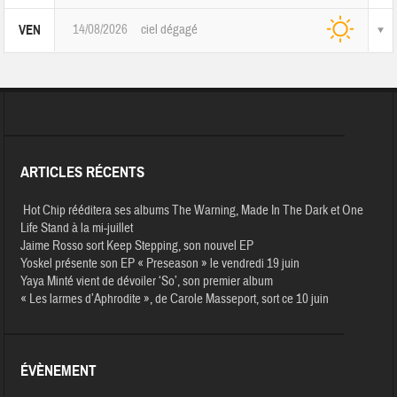
14/08/2026
ciel dégagé
VEN
ARTICLES RÉCENTS
Hot Chip rééditera ses albums The Warning, Made In The Dark et One
Life Stand à la mi-juillet
Jaime Rosso sort Keep Stepping, son nouvel EP
Yoskel présente son EP « Preseason » le vendredi 19 juin
Yaya Minté vient de dévoiler ‘So’, son premier album
« Les larmes d’Aphrodite », de Carole Masseport, sort ce 10 juin
ÉVÈNEMENT