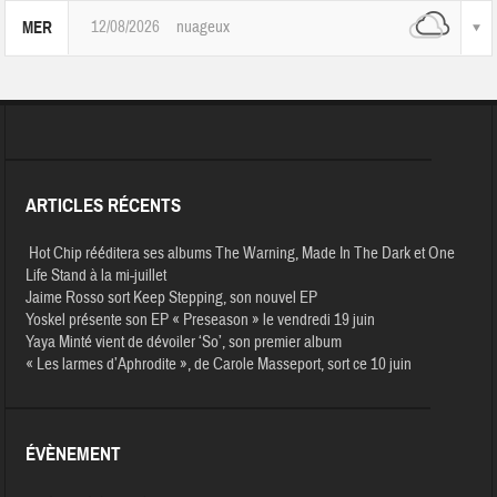
12/08/2026
nuageux
MER
ARTICLES RÉCENTS
Hot Chip rééditera ses albums The Warning, Made In The Dark et One
Life Stand à la mi-juillet
Jaime Rosso sort Keep Stepping, son nouvel EP
Yoskel présente son EP « Preseason » le vendredi 19 juin
Yaya Minté vient de dévoiler ‘So’, son premier album
« Les larmes d’Aphrodite », de Carole Masseport, sort ce 10 juin
ÉVÈNEMENT