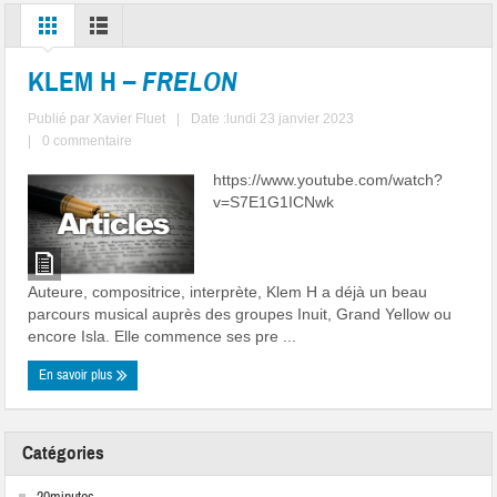
KLEM H –
FRELON
Publié par
Xavier Fluet
|
Date :lundi 23 janvier 2023
|
0 commentaire
https://www.youtube.com/watch?
v=S7E1G1ICNwk
Auteure, compositrice, interprète, Klem H a déjà un beau
parcours musical auprès des groupes Inuit, Grand Yellow ou
encore Isla. Elle commence ses pre ...
En savoir plus
Catégories