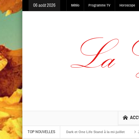
06 août 2026
Météo
Programme TV
Horoscope
ACC
TOP NOUVELLES
lbums The Warning, Made In The Dark et One Life Stand à la mi-juillet
Jaime R