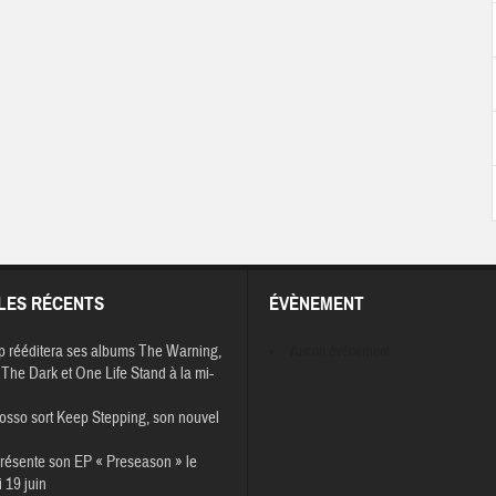
LES RÉCENTS
ÉVÈNEMENT
p rééditera ses albums The Warning,
Aucun évènement
The Dark et One Life Stand à la mi-
osso sort Keep Stepping, son nouvel
résente son EP « Preseason » le
 19 juin