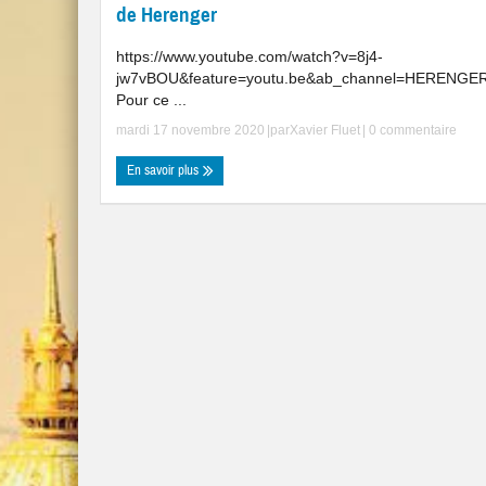
de Herenger
https://www.youtube.com/watch?v=8j4-
jw7vBOU&feature=youtu.be&ab_channel=HERENGE
Pour ce ...
mardi 17 novembre 2020
|par
Xavier Fluet
|
0 commentaire
En savoir plus