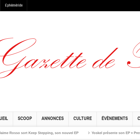
Éphéméride
UEIL
SCOOP
ANNONCES
CULTURE
ÉVÈNEMENTS
osso sort Keep Stepping, son nouvel EP
Yoskel présente son EP « Preseason »