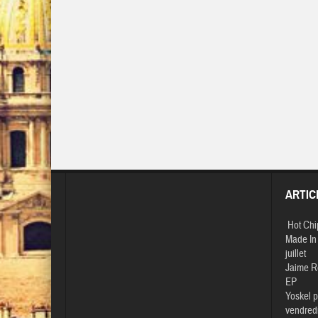
ARTIC
Hot Chi
Made In 
juillet
Jaime R
EP
Yoskel p
vendredi