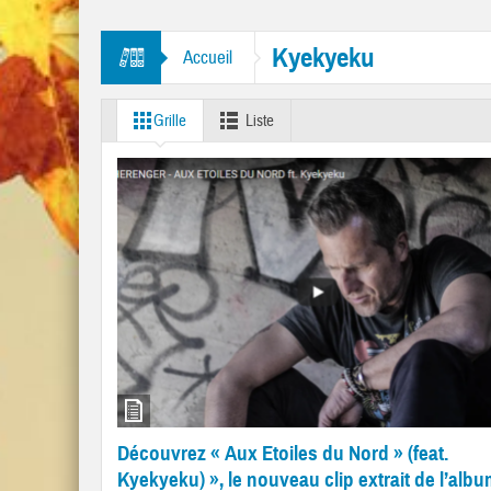
tres “Mr. Tambourine Man” et “Like A Rolling Stone”
Kyekyeku
Accueil
Grille
Liste
Découvrez « Aux Etoiles du Nord » (feat.
Kyekyeku) », le nouveau clip extrait de l’alb