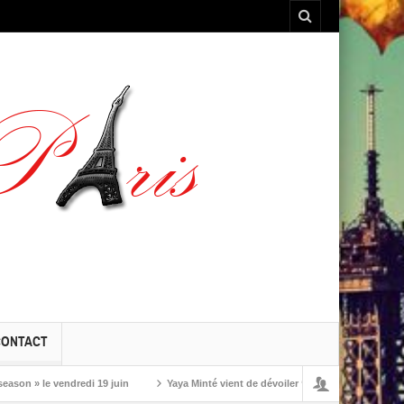
CONTACT
 le vendredi 19 juin
Yaya Minté vient de dévoiler ‘So’, son premier album