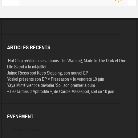
ARTICLES RÉCENTS
Hot Chip rééditera ses albums The Warning, Made In The Dark et One
Life Stand à la mi-juillet
Jaime Rosso sort Keep Stepping, son nouvel EP
Yoskel présente son EP « Preseason » le vendredi 19 juin
Yaya Minté vient de dévoiler ‘So’, son premier album
« Les larmes d’Aphrodite », de Carole Masseport, sort ce 10 juin
ÉVÈNEMENT
Aucun évènement