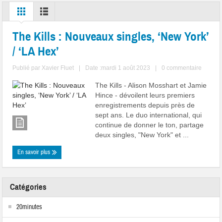
The Kills : Nouveaux singles, ‘New York’
/ ‘LA Hex’
Publié par
Xavier Fluet
|
Date :mardi 1 août 2023
|
0 commentaire
The Kills - Alison Mosshart et Jamie
Hince - dévoilent leurs premiers
enregistrements depuis près de
sept ans. Le duo international, qui
continue de donner le ton, partage
deux singles, "New York" et ...
En savoir plus
Catégories
20minutes