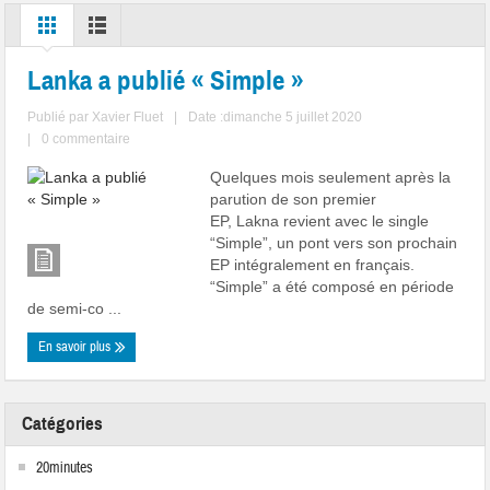
Lanka a publié « Simple »
Publié par
Xavier Fluet
|
Date :dimanche 5 juillet 2020
|
0 commentaire
Quelques mois seulement après la
parution de son premier
EP, Lakna revient avec le single
“Simple”, un pont vers son prochain
EP intégralement en français.
“Simple” a été composé en période
de semi-co ...
En savoir plus
Catégories
20minutes