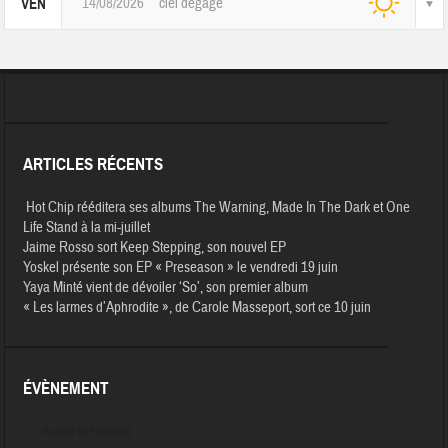
14/08/2026
ciel dégagé
VEN
ARTICLES RÉCENTS
Hot Chip rééditera ses albums The Warning, Made In The Dark et One
Life Stand à la mi-juillet
Jaime Rosso sort Keep Stepping, son nouvel EP
Yoskel présente son EP « Preseason » le vendredi 19 juin
Yaya Minté vient de dévoiler ‘So’, son premier album
« Les larmes d’Aphrodite », de Carole Masseport, sort ce 10 juin
ÉVÈNEMENT
Aucun évènement