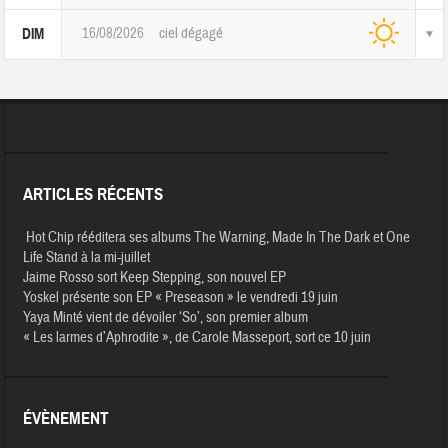
16/08/2026
ciel dégagé
DIM
ARTICLES RÉCENTS
Hot Chip rééditera ses albums The Warning, Made In The Dark et One
Life Stand à la mi-juillet
Jaime Rosso sort Keep Stepping, son nouvel EP
Yoskel présente son EP « Preseason » le vendredi 19 juin
Yaya Minté vient de dévoiler ‘So’, son premier album
« Les larmes d’Aphrodite », de Carole Masseport, sort ce 10 juin
ÉVÈNEMENT