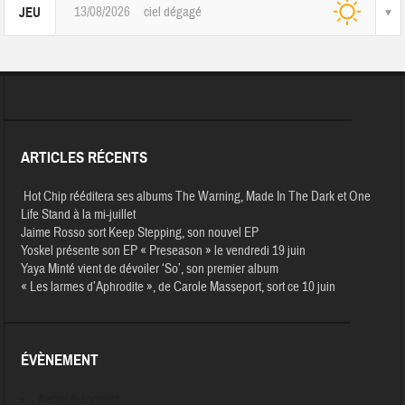
13/08/2026
ciel dégagé
JEU
ARTICLES RÉCENTS
Hot Chip rééditera ses albums The Warning, Made In The Dark et One
Life Stand à la mi-juillet
Jaime Rosso sort Keep Stepping, son nouvel EP
Yoskel présente son EP « Preseason » le vendredi 19 juin
Yaya Minté vient de dévoiler ‘So’, son premier album
« Les larmes d’Aphrodite », de Carole Masseport, sort ce 10 juin
ÉVÈNEMENT
Aucun évènement