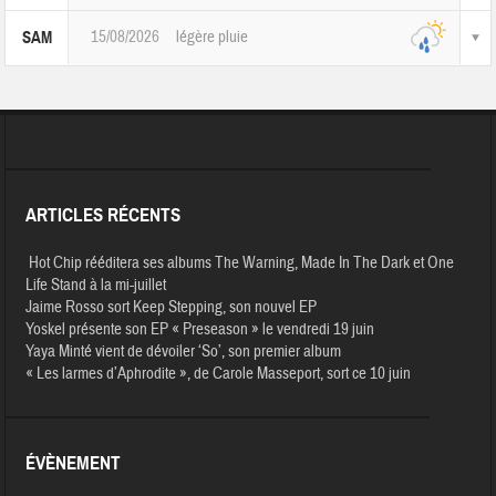
15/08/2026
légère pluie
SAM
ARTICLES RÉCENTS
Hot Chip rééditera ses albums The Warning, Made In The Dark et One
Life Stand à la mi-juillet
Jaime Rosso sort Keep Stepping, son nouvel EP
Yoskel présente son EP « Preseason » le vendredi 19 juin
Yaya Minté vient de dévoiler ‘So’, son premier album
« Les larmes d’Aphrodite », de Carole Masseport, sort ce 10 juin
ÉVÈNEMENT