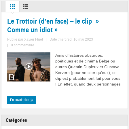
Le Trottoir (d’en face) – le clip »
Comme un idiot »
Publié par
Xavier Fluet
|
Date :mercredi 10 mai 2023
|
0 commentaire
Amis d’histoires absurdes,
poétiques et de cinéma Belge ou
autres Quentin Dupieux et Gustave
Kervern (pour ne citer qu’eux), ce
clip est probablement fait pour vous
! En effet, quand deux personnages
...
En savoir plus
Catégories