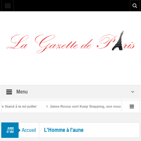
Menu
tand à la mi-juillet
Jaime Rosso sort Keep Stepping, son nouvel EP
Y
ne”
L'Homme à l'aune
Accueil