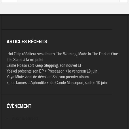
ARTICLES RÉCENTS
Hot Chip rééditera ses albums The Warning, Made In The Dark et One
Life Stand à la mi-juillet
Jaime Rosso sort Keep Stepping, son nouvel EP
Yoskel présente son EP « Preseason » le vendredi 19 juin
Yaya Minté vient de dévoiler ‘So’, son premier album
« Les larmes d’Aphrodite », de Carole Masseport, sort ce 10 juin
ÉVÈNEMENT
Aucun évènement