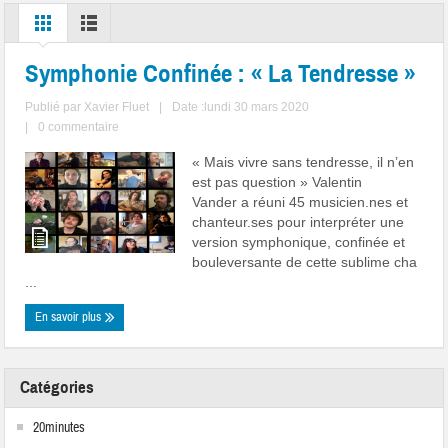
Symphonie Confinée : « La Tendresse »
Publié par
Xavier Fluet
|
Date :lundi 30 mars 2020
|
0 commentaire
« Mais vivre sans tendresse, il n’en
est pas question » Valentin
Vander a réuni 45 musicien.nes et
chanteur.ses pour interpréter une
version symphonique, confinée et
bouleversante de cette sublime cha
...
En savoir plus
Catégories
20minutes