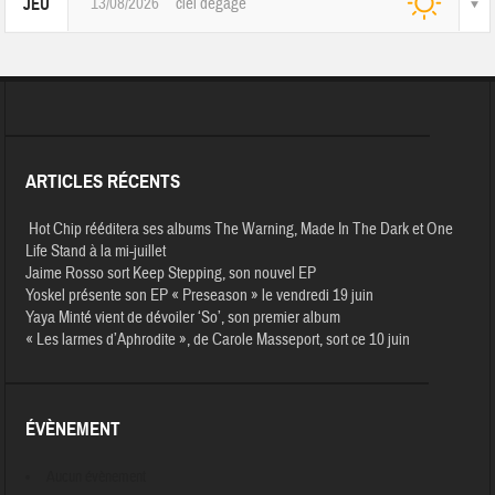
13/08/2026
ciel dégagé
JEU
ARTICLES RÉCENTS
Hot Chip rééditera ses albums The Warning, Made In The Dark et One
Life Stand à la mi-juillet
Jaime Rosso sort Keep Stepping, son nouvel EP
Yoskel présente son EP « Preseason » le vendredi 19 juin
Yaya Minté vient de dévoiler ‘So’, son premier album
« Les larmes d’Aphrodite », de Carole Masseport, sort ce 10 juin
ÉVÈNEMENT
Aucun évènement