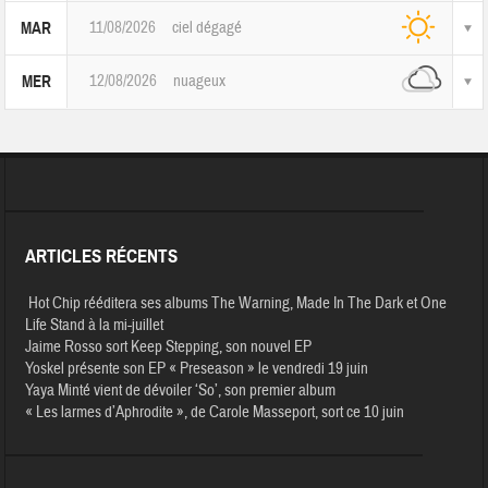
11/08/2026
ciel dégagé
MAR
12/08/2026
nuageux
MER
ARTICLES RÉCENTS
Hot Chip rééditera ses albums The Warning, Made In The Dark et One
Life Stand à la mi-juillet
Jaime Rosso sort Keep Stepping, son nouvel EP
Yoskel présente son EP « Preseason » le vendredi 19 juin
Yaya Minté vient de dévoiler ‘So’, son premier album
« Les larmes d’Aphrodite », de Carole Masseport, sort ce 10 juin