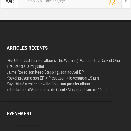
11/08/2026
ciel dégagé
MAR
ARTICLES RÉCENTS
Hot Chip rééditera ses albums The Warning, Made In The Dark et One
Life Stand à la mi-juillet
Jaime Rosso sort Keep Stepping, son nouvel EP
Yoskel présente son EP « Preseason » le vendredi 19 juin
Yaya Minté vient de dévoiler ‘So’, son premier album
« Les larmes d’Aphrodite », de Carole Masseport, sort ce 10 juin
ÉVÈNEMENT
Aucun évènement