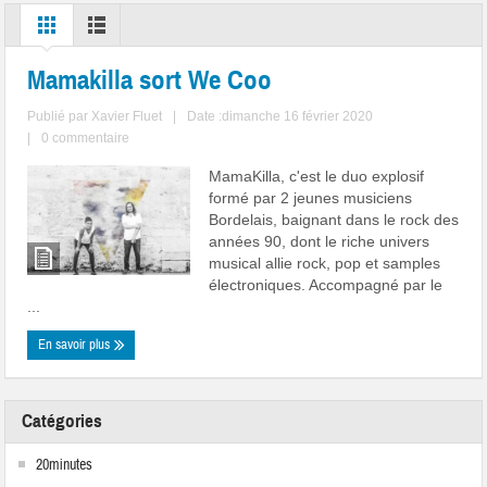
Mamakilla sort We Coo
Publié par
Xavier Fluet
|
Date :dimanche 16 février 2020
|
0 commentaire
MamaKilla, c'est le duo explosif
formé par 2 jeunes musiciens
Bordelais, baignant dans le rock des
années 90, dont le riche univers
musical allie rock, pop et samples
électroniques. Accompagné par le
...
En savoir plus
Catégories
20minutes