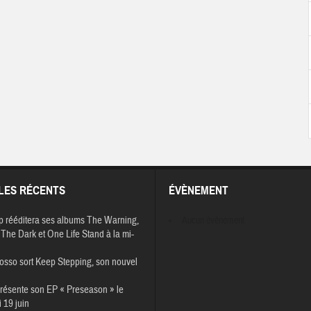
LES RÉCENTS
ÉVÈNEMENT
p rééditera ses albums The Warning,
Aucun évènement
The Dark et One Life Stand à la mi-
osso sort Keep Stepping, son nouvel
résente son EP « Preseason » le
 19 juin