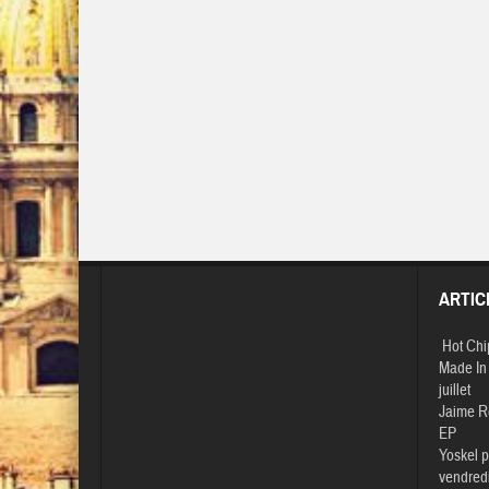
ARTIC
Hot Chi
Made In 
juillet
Jaime R
EP
Yoskel p
vendredi