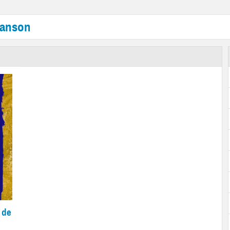
hanson
 de