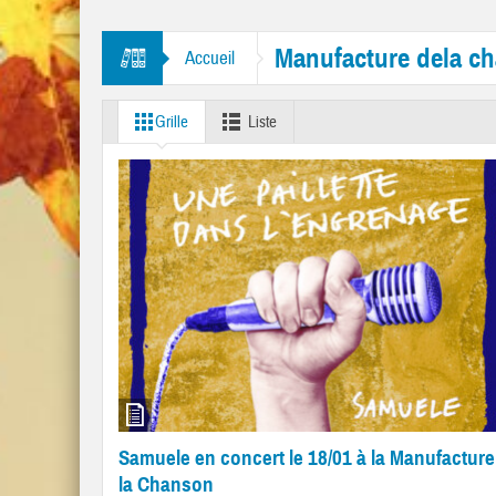
res “Mr. Tambourine Man” et “Like A Rolling Stone”
Manufacture dela c
Accueil
Grille
Liste
Samuele en concert le 18/01 à la Manufacture
la Chanson