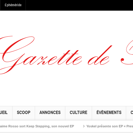
Éphéméride
UEIL
SCOOP
ANNONCES
CULTURE
ÉVÈNEMENTS
osso sort Keep Stepping, son nouvel EP
Yoskel présente son EP « Preseason »