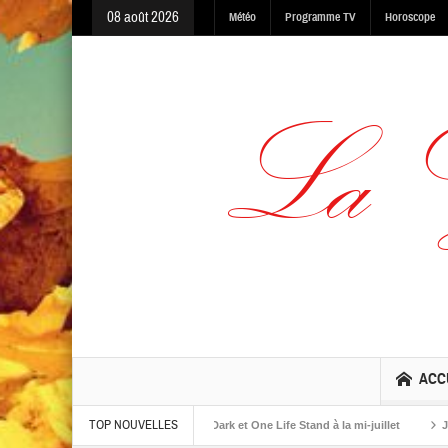
08 août 2026
Météo
Programme TV
Horoscope
ACC
TOP NOUVELLES
lbums The Warning, Made In The Dark et One Life Stand à la mi-juillet
Jaime R