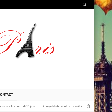
CONTACT
 le vendredi 19 juin
Yaya Minté vient de dévoiler ‘So’, son premier album