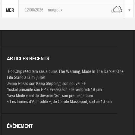
12/08/2026
nuageux
MER
ARTICLES RÉCENTS
Hot Chip rééditera ses albums The Warning, Made In The Dark et One
Life Stand à la mi-juillet
Jaime Rosso sort Keep Stepping, son nouvel EP
Yoskel présente son EP « Preseason » le vendredi 19 juin
Yaya Minté vient de dévoiler ‘So’, son premier album
« Les larmes d’Aphrodite », de Carole Masseport, sort ce 10 juin
ÉVÈNEMENT