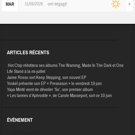
11/08/2026
ciel dégagé
MAR
ARTICLES RÉCENTS
Hot Chip rééditera ses albums The Warning, Made In The Dark et One
Life Stand à la mi-juillet
Jaime Rosso sort Keep Stepping, son nouvel EP
Yoskel présente son EP « Preseason » le vendredi 19 juin
Yaya Minté vient de dévoiler ‘So’, son premier album
« Les larmes d’Aphrodite », de Carole Masseport, sort ce 10 juin
ÉVÈNEMENT
Aucun évènement