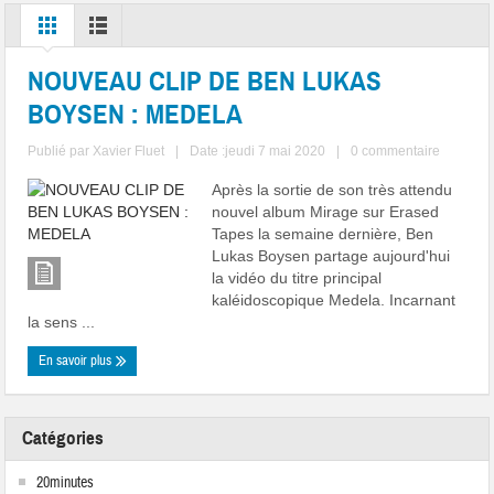
NOUVEAU CLIP DE BEN LUKAS
BOYSEN : MEDELA
Publié par
Xavier Fluet
|
Date :jeudi 7 mai 2020
|
0 commentaire
Après la sortie de son très attendu
nouvel album Mirage sur Erased
Tapes la semaine dernière, Ben
Lukas Boysen partage aujourd'hui
la vidéo du titre principal
kaléidoscopique Medela. Incarnant
la sens ...
En savoir plus
Catégories
20minutes