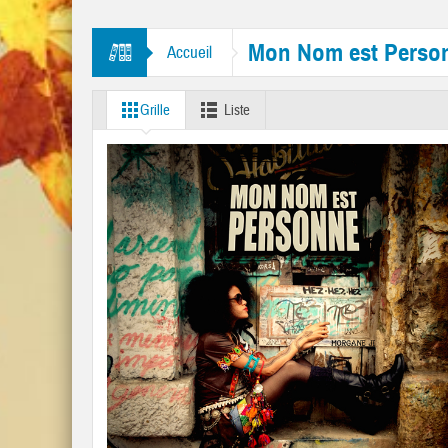
mbourine Man” et “Like A Rolling Stone”
Mon Nom est Perso
Accueil
Grille
Liste