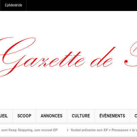
Éphéméride
UEIL
SCOOP
ANNONCES
CULTURE
ÉVÈNEMENTS
eep Stepping, son nouvel EP
Yoskel présente son EP « Preseason » le vendred