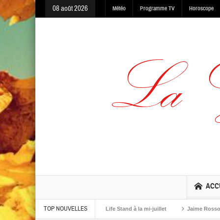
08 août 2026
Météo
Programme TV
Horoscope
ACC
TOP NOUVELLES
rning, Made In The Dark et One Life Stand à la mi-juillet
Jaime Rosso sort K