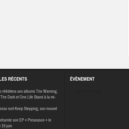
LES RÉCENTS
ÉVÈNEMENT
p rééditera ses albums The Warning,
Aucun évènement
The Dark et One Life Stand à la mi-
osso sort Keep Stepping, son nouvel
résente son EP « Preseason » le
 19 juin