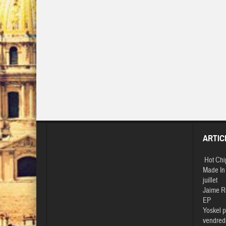
ARTIC
Hot Chi
Made In 
juillet
Jaime R
EP
Yoskel p
vendredi