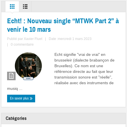
Echt! : Nouveau single “MTWK Part 2” à
venir le 10 mars
Publié par
Xavier Fluet
|
Date :mercredi 1 mars 2023
|
0 commentaire
Echt signifie "vrai de vrai" en
brusseleir (dialecte brabançon de
Bruxelles). Ce nom est une
référence directe au fait que leur
transmission sonore est "réelle",
réalisée avec des instruments de
musiq ...
En savoir plus
Catégories