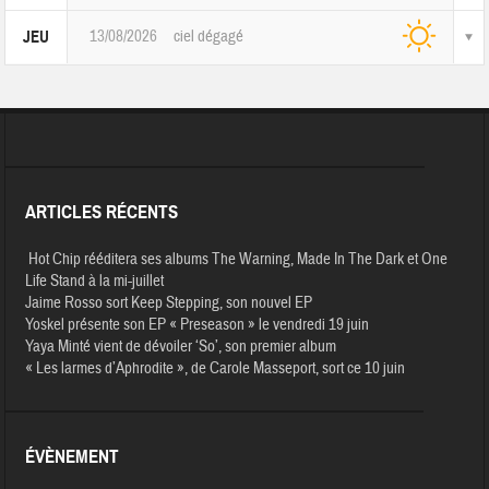
13/08/2026
ciel dégagé
JEU
ARTICLES RÉCENTS
Hot Chip rééditera ses albums The Warning, Made In The Dark et One
Life Stand à la mi-juillet
Jaime Rosso sort Keep Stepping, son nouvel EP
Yoskel présente son EP « Preseason » le vendredi 19 juin
Yaya Minté vient de dévoiler ‘So’, son premier album
« Les larmes d’Aphrodite », de Carole Masseport, sort ce 10 juin
ÉVÈNEMENT