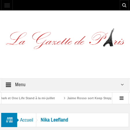
Menu
 et One Life Stand à la mi-juillet
Jaime Rosso sort Keep Stepping, son nouv
A Rolling Stone”
Nika Leefland
Accueil