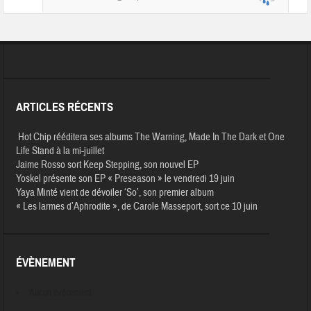
ARTICLES RÉCENTS
Hot Chip rééditera ses albums The Warning, Made In The Dark et One
Life Stand à la mi-juillet
Jaime Rosso sort Keep Stepping, son nouvel EP
Yoskel présente son EP « Preseason » le vendredi 19 juin
Yaya Minté vient de dévoiler ‘So’, son premier album
« Les larmes d’Aphrodite », de Carole Masseport, sort ce 10 juin
ÉVÈNEMENT
Aucun évènement