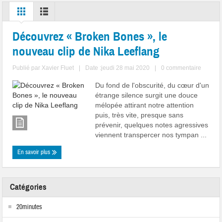
Découvrez « Broken Bones », le
nouveau clip de Nika Leeflang
Publié par
Xavier Fluet
|
Date :jeudi 28 mai 2020
|
0 commentaire
Du fond de l'obscurité, du cœur d'un
étrange silence surgit une douce
mélopée attirant notre attention
puis, très vite, presque sans
prévenir, quelques notes agressives
viennent transpercer nos tympan ...
En savoir plus
Catégories
20minutes