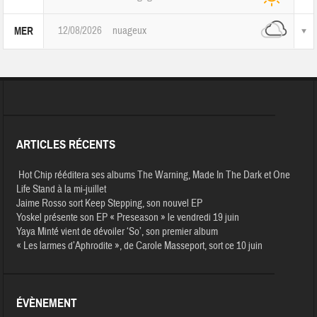
12/08/2026
nuageux
MER
ARTICLES RÉCENTS
Hot Chip rééditera ses albums The Warning, Made In The Dark et One
Life Stand à la mi-juillet
Jaime Rosso sort Keep Stepping, son nouvel EP
Yoskel présente son EP « Preseason » le vendredi 19 juin
Yaya Minté vient de dévoiler ‘So’, son premier album
« Les larmes d’Aphrodite », de Carole Masseport, sort ce 10 juin
ÉVÈNEMENT