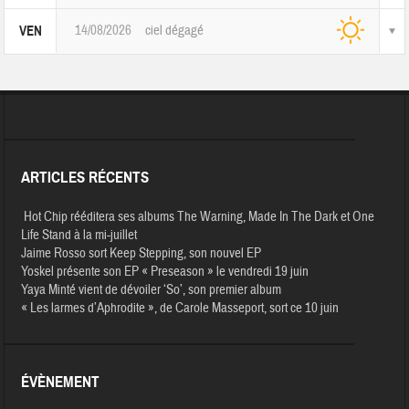
14/08/2026
ciel dégagé
VEN
ARTICLES RÉCENTS
Hot Chip rééditera ses albums The Warning, Made In The Dark et One
Life Stand à la mi-juillet
Jaime Rosso sort Keep Stepping, son nouvel EP
Yoskel présente son EP « Preseason » le vendredi 19 juin
Yaya Minté vient de dévoiler ‘So’, son premier album
« Les larmes d’Aphrodite », de Carole Masseport, sort ce 10 juin
ÉVÈNEMENT