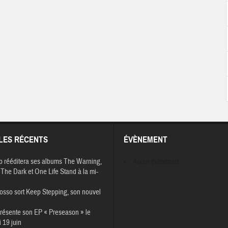
LES RÉCENTS
ÉVÈNEMENT
p rééditera ses albums The Warning,
Aucun évènement
The Dark et One Life Stand à la mi-
osso sort Keep Stepping, son nouvel
résente son EP « Preseason » le
 19 juin