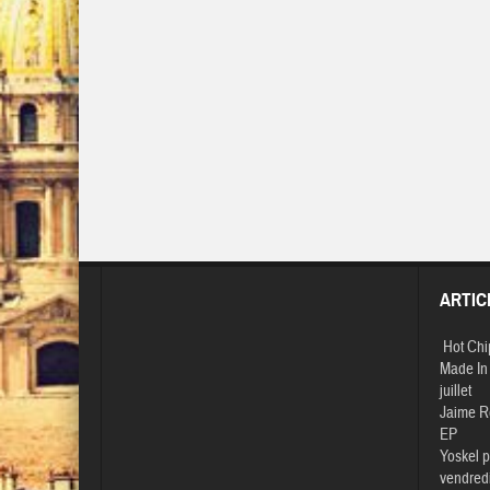
ARTIC
Hot Chi
Made In 
juillet
Jaime R
EP
Yoskel p
vendredi