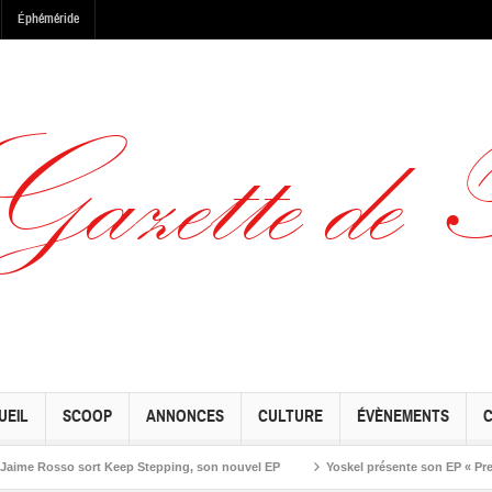
Éphéméride
UEIL
SCOOP
ANNONCES
CULTURE
ÉVÈNEMENTS
 Rosso sort Keep Stepping, son nouvel EP
Yoskel présente son EP « Preseason