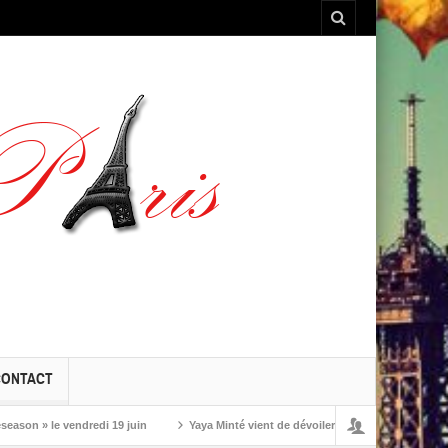
CONTACT
 » le vendredi 19 juin
Yaya Minté vient de dévoiler ‘So’, son premier album