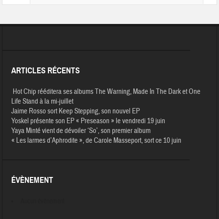
ARTICLES RÉCENTS
Hot Chip rééditera ses albums The Warning, Made In The Dark et One
Life Stand à la mi-juillet
Jaime Rosso sort Keep Stepping, son nouvel EP
Yoskel présente son EP « Preseason » le vendredi 19 juin
Yaya Minté vient de dévoiler ‘So’, son premier album
« Les larmes d’Aphrodite », de Carole Masseport, sort ce 10 juin
ÉVÈNEMENT
Aucun évènement