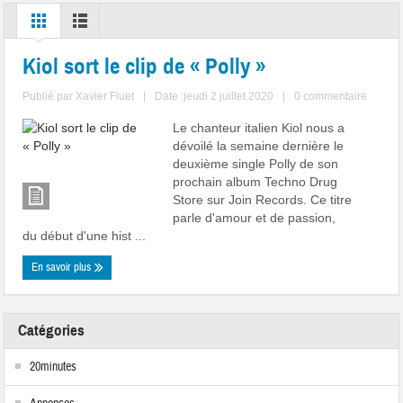
Kiol sort le clip de « Polly »
Publié par
Xavier Fluet
|
Date :jeudi 2 juillet 2020
|
0 commentaire
Le chanteur italien Kiol nous a
dévoilé la semaine dernière le
deuxième single Polly de son
prochain album Techno Drug
Store sur Join Records. Ce titre
parle d'amour et de passion,
du début d'une hist ...
En savoir plus
Catégories
20minutes