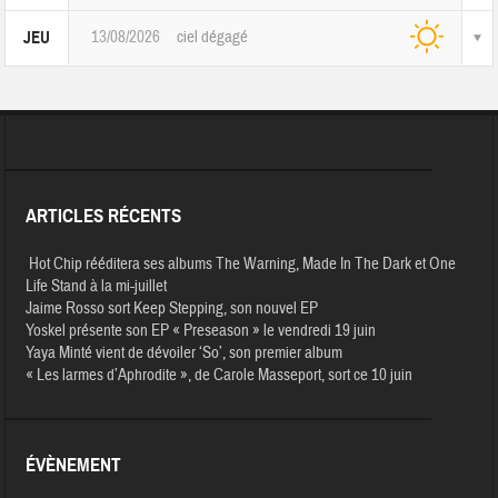
13/08/2026
ciel dégagé
JEU
ARTICLES RÉCENTS
Hot Chip rééditera ses albums The Warning, Made In The Dark et One
Life Stand à la mi-juillet
Jaime Rosso sort Keep Stepping, son nouvel EP
Yoskel présente son EP « Preseason » le vendredi 19 juin
Yaya Minté vient de dévoiler ‘So’, son premier album
« Les larmes d’Aphrodite », de Carole Masseport, sort ce 10 juin
ÉVÈNEMENT