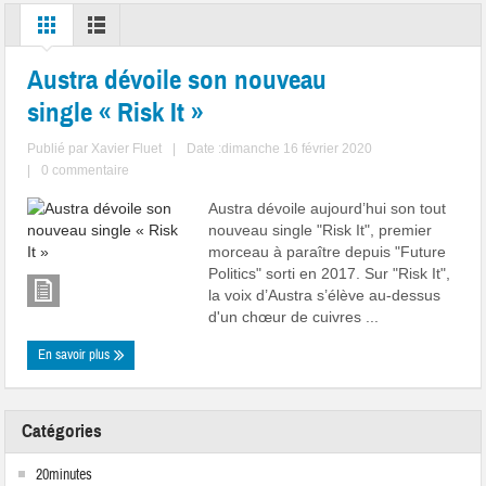
Austra dévoile son nouveau
single « Risk It »
Publié par
Xavier Fluet
|
Date :dimanche 16 février 2020
|
0 commentaire
Austra dévoile aujourd’hui son tout
nouveau single "Risk It", premier
morceau à paraître depuis "Future
Politics" sorti en 2017. Sur "Risk It",
la voix d’Austra s’élève au-dessus
d'un chœur de cuivres ...
En savoir plus
Catégories
20minutes