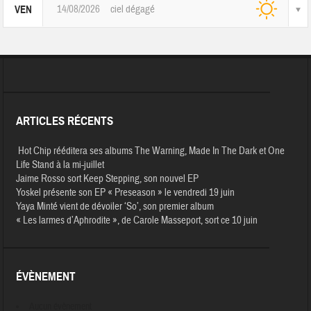
14/08/2026
ciel dégagé
VEN
ARTICLES RÉCENTS
Hot Chip rééditera ses albums The Warning, Made In The Dark et One
Life Stand à la mi-juillet
Jaime Rosso sort Keep Stepping, son nouvel EP
Yoskel présente son EP « Preseason » le vendredi 19 juin
Yaya Minté vient de dévoiler ‘So’, son premier album
« Les larmes d’Aphrodite », de Carole Masseport, sort ce 10 juin
ÉVÈNEMENT
Aucun évènement