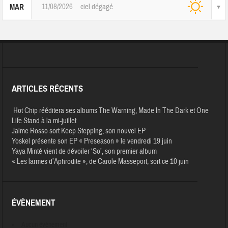
11/08/2026
ciel dégagé
MAR
ARTICLES RÉCENTS
Hot Chip rééditera ses albums The Warning, Made In The Dark et One
Life Stand à la mi-juillet
Jaime Rosso sort Keep Stepping, son nouvel EP
Yoskel présente son EP « Preseason » le vendredi 19 juin
Yaya Minté vient de dévoiler ‘So’, son premier album
« Les larmes d’Aphrodite », de Carole Masseport, sort ce 10 juin
ÉVÈNEMENT
Aucun évènement