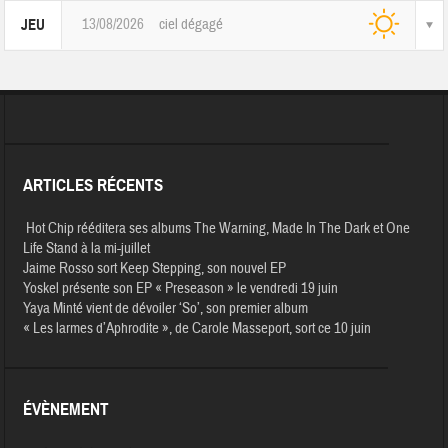
13/08/2026
ciel dégagé
JEU
ARTICLES RÉCENTS
Hot Chip rééditera ses albums The Warning, Made In The Dark et One
Life Stand à la mi-juillet
Jaime Rosso sort Keep Stepping, son nouvel EP
Yoskel présente son EP « Preseason » le vendredi 19 juin
Yaya Minté vient de dévoiler ‘So’, son premier album
« Les larmes d’Aphrodite », de Carole Masseport, sort ce 10 juin
ÉVÈNEMENT