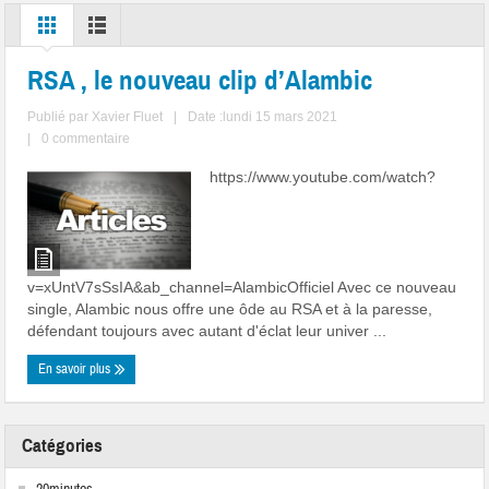
RSA , le nouveau clip d’Alambic
Publié par
Xavier Fluet
|
Date :lundi 15 mars 2021
|
0 commentaire
https://www.youtube.com/watch?
v=xUntV7sSsIA&ab_channel=AlambicOfficiel Avec ce nouveau
single, Alambic nous offre une ôde au RSA et à la paresse,
défendant toujours avec autant d'éclat leur univer ...
En savoir plus
Catégories