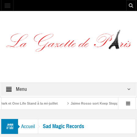
Menu
 et One Life Stand à la mi-juillet
Jaime Rosso sort Keep Stepping, son nouv
A Rolling Stone”
Sad Magic Records
Accueil