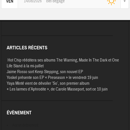
14/08/2026
ciel dégagé
VEN
ARTICLES RÉCENTS
Hot Chip rééditera ses albums The Warning, Made In The Dark et One
Life Stand à la mi-juillet
Jaime Rosso sort Keep Stepping, son nouvel EP
Yoskel présente son EP « Preseason » le vendredi 19 juin
Yaya Minté vient de dévoiler ‘So’, son premier album
« Les larmes d’Aphrodite », de Carole Masseport, sort ce 10 juin
ÉVÈNEMENT
Aucun évènement