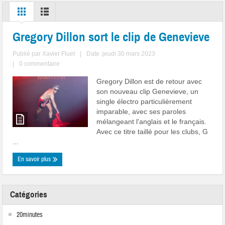
Gregory Dillon sort le clip de Genevieve
Publié par
Xavier Fluet
|
Date :jeudi 30 mars 2023
|
0 commentaire
Gregory Dillon est de retour avec
son nouveau clip Genevieve, un
single électro particulièrement
imparable, avec ses paroles
mélangeant l'anglais et le français.
Avec ce titre taillé pour les clubs, G
...
En savoir plus
Catégories
20minutes