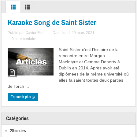
Karaoke Song de Saint Sister
Publié par
Xavier Fluet
|
Date :lundi 29 mars 2021
|
0 commentaire
Saint Sister c’est l’histoire de la
rencontre entre Morgan
MacIntyre et Gemma Doherty à
Dublin en 2014. Après avoir été
diplômées de la même université où
elles faisaient toutes deux parties
de l’orch ...
En savoir plus
Catégories
20minutes