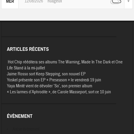
12/08/2026
nuageux
MER
ARTICLES RÉCENTS
Hot Chip rééditera ses albums The Warning, Made In The Dark et One
Life Stand à la mi-juillet
Jaime Rosso sort Keep Stepping, son nouvel EP
Yoskel présente son EP « Preseason » le vendredi 19 juin
Yaya Minté vient de dévoiler ‘So’, son premier album
« Les larmes d’Aphrodite », de Carole Masseport, sort ce 10 juin
ÉVÈNEMENT
Aucun évènement