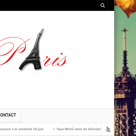
CONTACT
» le vendredi 19 juin
Yaya Minté vient de dévoiler ‘So’, son premier album