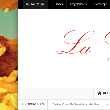
07 août 2026
Météo
Programme TV
Horoscope
ACC
TOP NOUVELLES
albums The Warning, Made In The Dark et One Life Stand à la mi-juillet
Jaime 