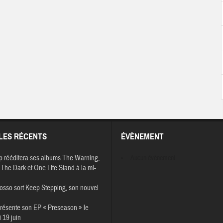
LES RÉCENTS
ÉVÈNEMENT
p rééditera ses albums The Warning,
Aucun évènement
The Dark et One Life Stand à la mi-
osso sort Keep Stepping, son nouvel
résente son EP « Preseason » le
 19 juin