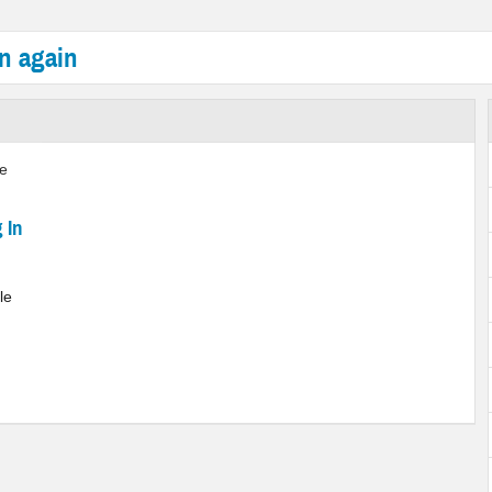
in again
 In
le
.