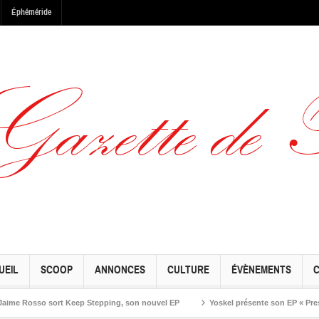
Éphéméride
UEIL
SCOOP
ANNONCES
CULTURE
ÉVÈNEMENTS
Rosso sort Keep Stepping, son nouvel EP
Yoskel présente son EP « Preseason 