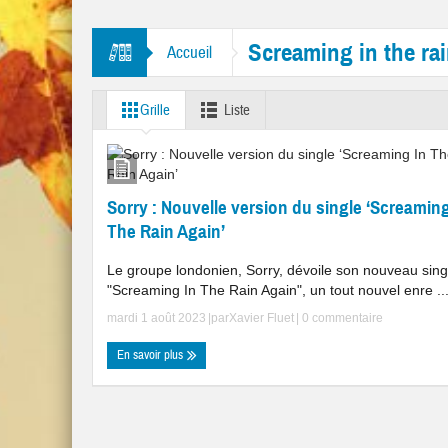
tres “Mr. Tambourine Man” et “Like A Rolling Stone”
Screaming in the ra
Accueil
Grille
Liste
Sorry : Nouvelle version du single ‘Screaming
The Rain Again’
Le groupe londonien, Sorry, dévoile son nouveau sing
"Screaming In The Rain Again", un tout nouvel enre ..
mardi 1 août 2023
|par
Xavier Fluet
|
0 commentaire
En savoir plus