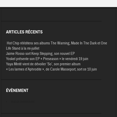
ARTICLES RÉCENTS
Hot Chip rééditera ses albums The Warning, Made In The Dark et One
Life Stand à la mi-juillet
Jaime Rosso sort Keep Stepping, son nouvel EP
Yoskel présente son EP « Preseason » le vendredi 19 juin
Yaya Minté vient de dévoiler ‘So’, son premier album
« Les larmes d’Aphrodite », de Carole Masseport, sort ce 10 juin
ÉVÈNEMENT
Aucun évènement