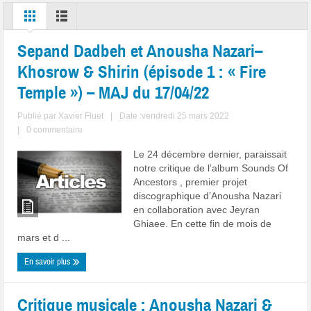
Sepand Dadbeh et Anousha Nazari–
Khosrow & Shirin (épisode 1 : « Fire
Temple ») – MAJ du 17/04/22
Publié par
Xavier Fluet
|
Date :vendredi 25 mars 2022
|
0 commentaire
Le 24 décembre dernier, paraissait
notre critique de l’album Sounds Of
Ancestors , premier projet
discographique d’Anousha Nazari
en collaboration avec Jeyran
Ghiaee. En cette fin de mois de
mars et d ...
En savoir plus
Critique musicale : Anousha Nazari &