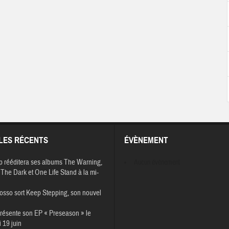
LES RÉCENTS
ÉVÈNEMENT
p rééditera ses albums The Warning,
Aucun évènement
The Dark et One Life Stand à la mi-
osso sort Keep Stepping, son nouvel
résente son EP « Preseason » le
 19 juin