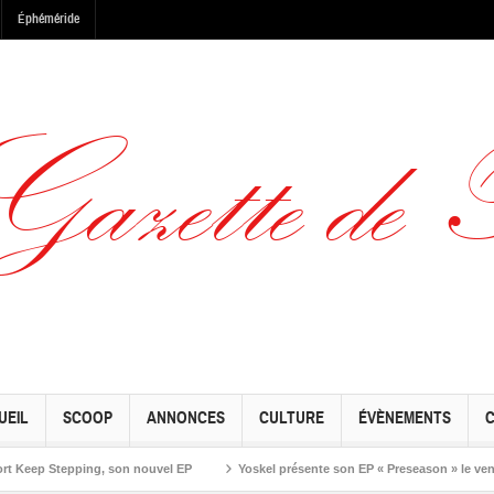
Éphéméride
UEIL
SCOOP
ANNONCES
CULTURE
ÉVÈNEMENTS
Stepping, son nouvel EP
Yoskel présente son EP « Preseason » le vendredi 19