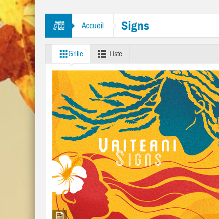
rine Man” et “Like A Rolling Stone”
Signs
Accueil
Grille
Liste