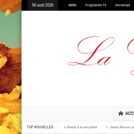
06 août 2026
Météo
Programme TV
Horoscope
ACC
TOP NOUVELLES
g, Made In The Dark et One Life Stand à la mi-juillet
Jaime Rosso sort Keep 