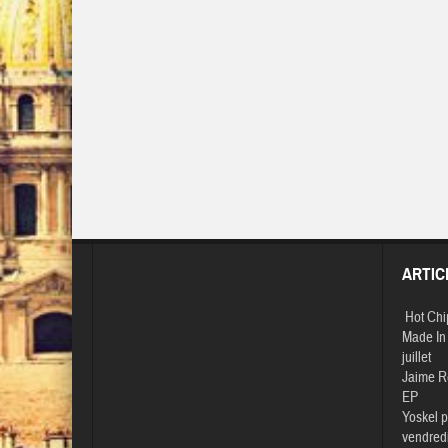
ARTIC
Hot Chi
Made In 
juillet
Jaime R
EP
Yoskel p
vendredi