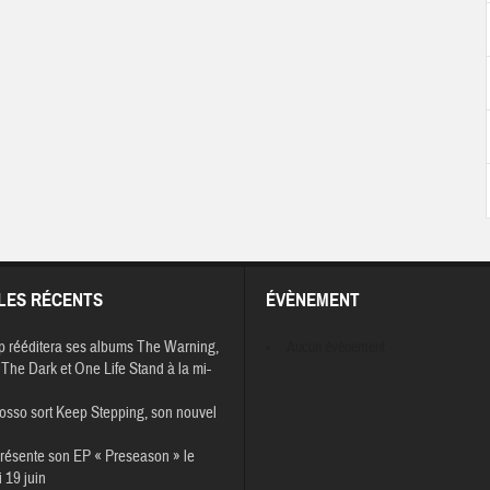
LES RÉCENTS
ÉVÈNEMENT
p rééditera ses albums The Warning,
Aucun évènement
The Dark et One Life Stand à la mi-
osso sort Keep Stepping, son nouvel
résente son EP « Preseason » le
 19 juin