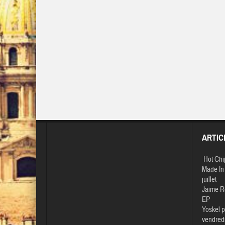
ARTIC
Hot Chi
Made In 
juillet
Jaime R
EP
Yoskel p
vendredi