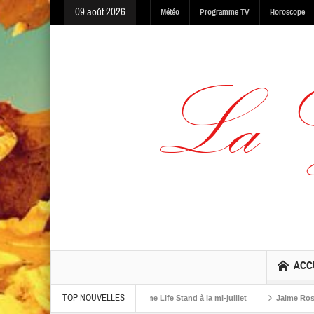
09 août 2026
Météo
Programme TV
Horoscope
ACC
TOP NOUVELLES
 Warning, Made In The Dark et One Life Stand à la mi-juillet
Jaime Rosso sor