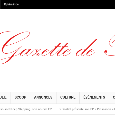
Éphéméride
UEIL
SCOOP
ANNONCES
CULTURE
ÉVÈNEMENTS
t Keep Stepping, son nouvel EP
Yoskel présente son EP « Preseason » le vendr