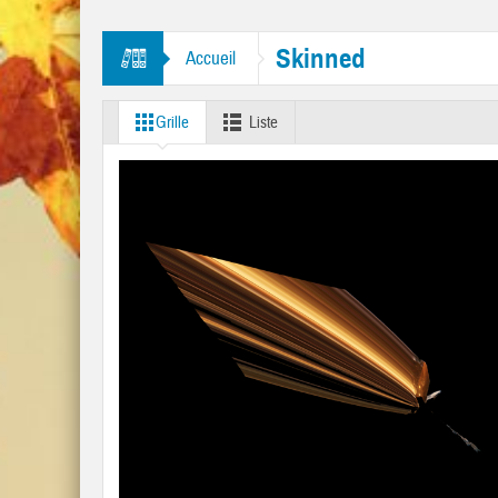
 Tambourine Man” et “Like A Rolling Stone”
Skinned
Accueil
Grille
Liste