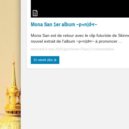
Mona San 1er album ~p+n|d•r~
Mona San est de retour avec le clip futuriste de Skinn
nouvel extrait de l'album ~p+n|d•r~ à prononcer ...
mercredi 6 mai 2020
|par
Xavier Fluet
|
0 commentaire
En savoir plus