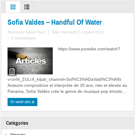
Sofia Valdes – Handful Of Water
Publié par
Xavier Fluet
|
Date :mercredi 21 octobre 2020
|
0 commentaire
https://www.youtube.com/watch?
v=znN_ZULrX_k&ab_channel=Sof%C3%ADaVald%C3%A9s
Auteure-compositrice et interprète de 20 ans, née et élevée au
Panama, Sofía Valdés crée le genre de musique pop émotio ...
En savoir plus
Catégories