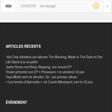
14/08/2026
ciel dégagé
VEN
ARTICLES RÉCENTS
Hot Chip rééditera ses albums The Warning, Made In The Dark et One
Life Stand à la mi-juillet
Jaime Rosso sort Keep Stepping, son nouvel EP
Yoskel présente son EP « Preseason » le vendredi 19 juin
Yaya Minté vient de dévoiler ‘So’, son premier album
« Les larmes d’Aphrodite », de Carole Masseport, sort ce 10 juin
ÉVÈNEMENT