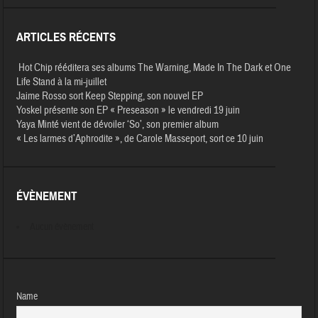
ARTICLES RÉCENTS
Hot Chip rééditera ses albums The Warning, Made In The Dark et One
Life Stand à la mi-juillet
Jaime Rosso sort Keep Stepping, son nouvel EP
Yoskel présente son EP « Preseason » le vendredi 19 juin
Yaya Minté vient de dévoiler ‘So’, son premier album
« Les larmes d’Aphrodite », de Carole Masseport, sort ce 10 juin
ÉVÈNEMENT
Aucun évènement
Name