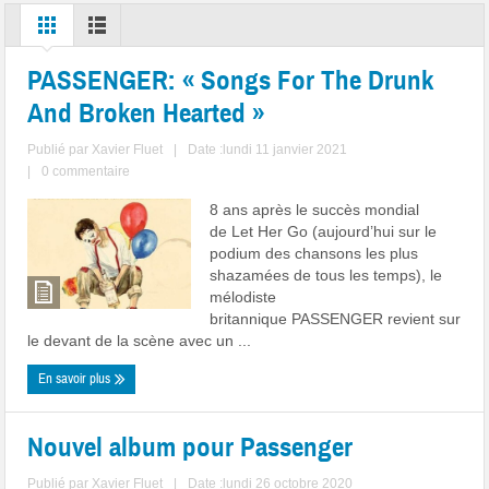
PASSENGER: « Songs For The Drunk
And Broken Hearted »
Publié par
Xavier Fluet
|
Date :lundi 11 janvier 2021
|
0 commentaire
8 ans après le succès mondial
de Let Her Go (aujourd’hui sur le
podium des chansons les plus
shazamées de tous les temps), le
mélodiste
britannique PASSENGER revient sur
le devant de la scène avec un ...
En savoir plus
Nouvel album pour Passenger
Publié par
Xavier Fluet
|
Date :lundi 26 octobre 2020