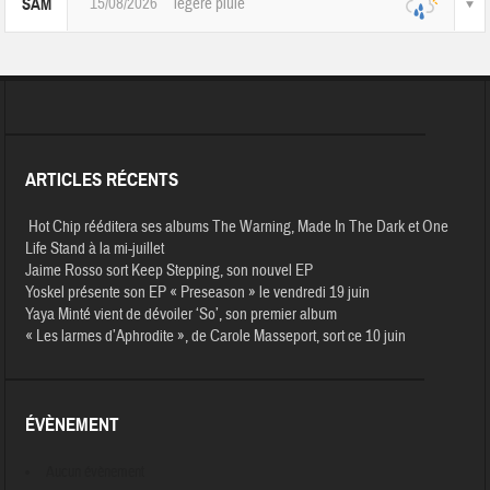
15/08/2026
légère pluie
SAM
ARTICLES RÉCENTS
Hot Chip rééditera ses albums The Warning, Made In The Dark et One
Life Stand à la mi-juillet
Jaime Rosso sort Keep Stepping, son nouvel EP
Yoskel présente son EP « Preseason » le vendredi 19 juin
Yaya Minté vient de dévoiler ‘So’, son premier album
« Les larmes d’Aphrodite », de Carole Masseport, sort ce 10 juin
ÉVÈNEMENT
Aucun évènement