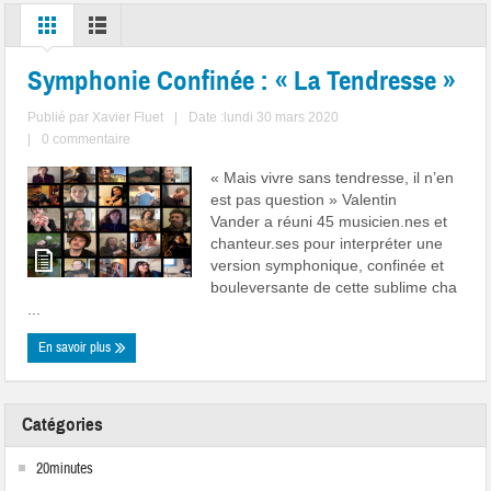
Symphonie Confinée : « La Tendresse »
Publié par
Xavier Fluet
|
Date :lundi 30 mars 2020
|
0 commentaire
« Mais vivre sans tendresse, il n’en
est pas question » Valentin
Vander a réuni 45 musicien.nes et
chanteur.ses pour interpréter une
version symphonique, confinée et
bouleversante de cette sublime cha
...
En savoir plus
Catégories
20minutes