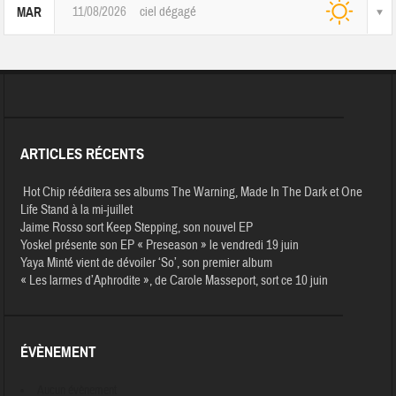
11/08/2026
ciel dégagé
MAR
ARTICLES RÉCENTS
Hot Chip rééditera ses albums The Warning, Made In The Dark et One
Life Stand à la mi-juillet
Jaime Rosso sort Keep Stepping, son nouvel EP
Yoskel présente son EP « Preseason » le vendredi 19 juin
Yaya Minté vient de dévoiler ‘So’, son premier album
« Les larmes d’Aphrodite », de Carole Masseport, sort ce 10 juin
ÉVÈNEMENT
Aucun évènement