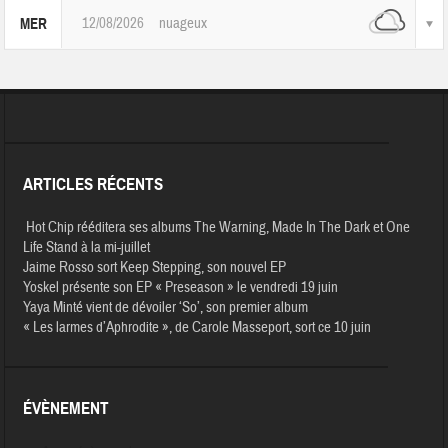
12/08/2026
nuageux
MER
ARTICLES RÉCENTS
Hot Chip rééditera ses albums The Warning, Made In The Dark et One
Life Stand à la mi-juillet
Jaime Rosso sort Keep Stepping, son nouvel EP
Yoskel présente son EP « Preseason » le vendredi 19 juin
Yaya Minté vient de dévoiler ‘So’, son premier album
« Les larmes d’Aphrodite », de Carole Masseport, sort ce 10 juin
ÉVÈNEMENT