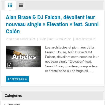
Alan Braxe & DJ Falcon, dévoilent leur
nouveau single « Elevation » feat. Sunni
Colón
Publié par
Xavier Fluet
|
Date :lundi 30 mai 2022
|
0 commentaire
Les architectes et pionniers de la
French House, Alan Braxe & DJ
Falcon, dévoilent cette semaine leur
nouveau single "Elevation" feat.
Sunni Colón, chanteur, compositeur
et artiste basé à Los Angeles. ...
En savoir plus
Catégories