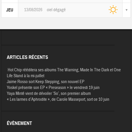
13/08/2026
ciel dégagé
JEU
ARTICLES RÉCENTS
Hot Chip rééditera ses albums The Warning, Made In The Dark et One
Life Stand à la mi-juillet
Jaime Rosso sort Keep Stepping, son nouvel EP
Yoskel présente son EP « Preseason » le vendredi 19 juin
Yaya Minté vient de dévoiler ‘So’, son premier album
« Les larmes d’Aphrodite », de Carole Masseport, sort ce 10 juin
ÉVÈNEMENT