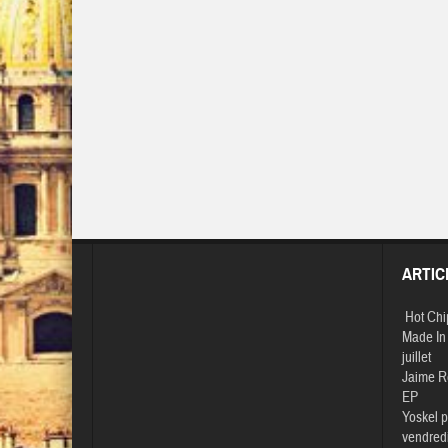
ARTIC
Hot Chi
Made In 
juillet
Jaime R
EP
Yoskel p
vendredi