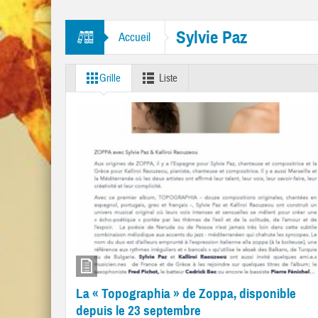
itres “Mr. Tambourine Man” et “Like A Rolling Stone”
Sylvie Paz
Accueil
Grille
Liste
La « Topographia » de Zoppa, disponible
depuis le 23 septembre