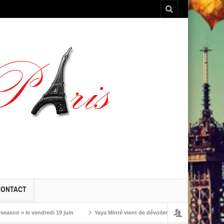
CONTACT
» le vendredi 19 juin
Yaya Minté vient de dévoiler ‘So’, son premier album