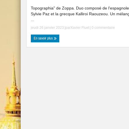
Topographia" de Zoppa. Duo composé de l'espagnole
Sylvie Paz et la grecque Kalliroi Raouzeou. Un mélan
...
jeudi 26 janvier 2023
|par
Xavier Fluet
|
0 commentaire
En savoir plus