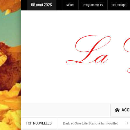
08 août 2026
Météo
Programme TV
Horoscope
ACC
TOP NOUVELLES
albums The Warning, Made In The Dark et One Life Stand à la mi-juillet
Jaime 