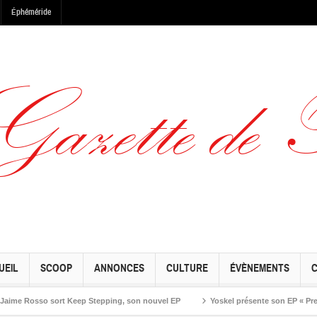
Éphéméride
UEIL
SCOOP
ANNONCES
CULTURE
ÉVÈNEMENTS
Rosso sort Keep Stepping, son nouvel EP
Yoskel présente son EP « Preseason 