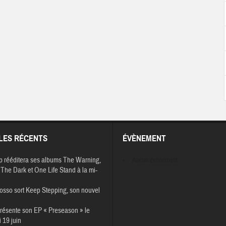
LES RÉCENTS
ÉVÈNEMENT
p rééditera ses albums The Warning,
Aucun évènement
The Dark et One Life Stand à la mi-
osso sort Keep Stepping, son nouvel
résente son EP « Preseason » le
 19 juin