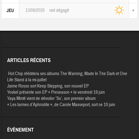
13/08/2026
ciel dégagé
JEU
ARTICLES RÉCENTS
Hot Chip rééditera ses albums The Warning, Made In The Dark et One
Life Stand à la mi-juillet
Jaime Rosso sort Keep Stepping, son nouvel EP
Yoskel présente son EP « Preseason » le vendredi 19 juin
Yaya Minté vient de dévoiler ‘So’, son premier album
« Les larmes d’Aphrodite », de Carole Masseport, sort ce 10 juin
ÉVÈNEMENT