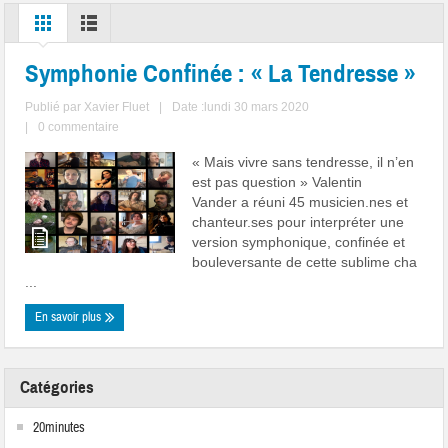
Symphonie Confinée : « La Tendresse »
Publié par
Xavier Fluet
|
Date :lundi 30 mars 2020
|
0 commentaire
« Mais vivre sans tendresse, il n’en
est pas question » Valentin
Vander a réuni 45 musicien.nes et
chanteur.ses pour interpréter une
version symphonique, confinée et
bouleversante de cette sublime cha
...
En savoir plus
Catégories
20minutes