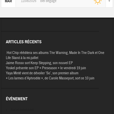
11/08/2026
ciel dégagé
MAR
ARTICLES RÉCENTS
Hot Chip rééditera ses albums The Warning, Made In The Dark et One
Life Stand à la mi-juillet
Jaime Rosso sort Keep Stepping, son nouvel EP
Yoskel présente son EP « Preseason » le vendredi 19 juin
Yaya Minté vient de dévoiler ‘So’, son premier album
« Les larmes d’Aphrodite », de Carole Masseport, sort ce 10 juin
ÉVÈNEMENT
Aucun évènement